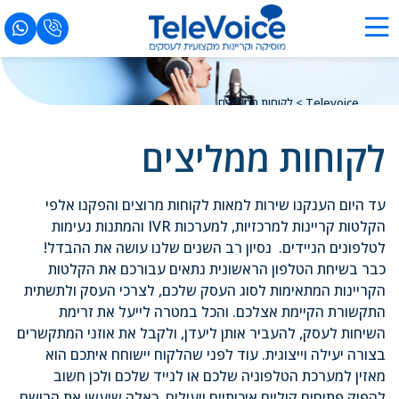
Televoice
>
לקוחות ממליצים
לקוחות ממליצים
עד היום הענקנו שירות למאות לקוחות מרוצים והפקנו אלפי
הקלטות קריינות למרכזיות, למערכות IVR והמתנות נעימות
לטלפונים הניידים. נסיון רב השנים שלנו עושה את ההבדל!
כבר בשיחת הטלפון הראשונית נתאים עבורכם את הקלטות
הקריינות המתאימות לסוג העסק שלכם, לצרכי העסק ולתשתית
התקשורת הקיימת אצלכם. והכל במטרה לייעל את זרימת
השיחות לעסק, להעביר אותן ליעדן, ולקבל את אוזני המתקשרים
בצורה יעילה וייצוגית. עוד לפני שהלקוח יישוחח איתכם הוא
מאזין למערכת הטלפוניה שלכם או לנייד שלכם ולכן חשוב
להפיק פתיחים קוליים איכותיים ויעילים. כאלה שיעשו את הרושם