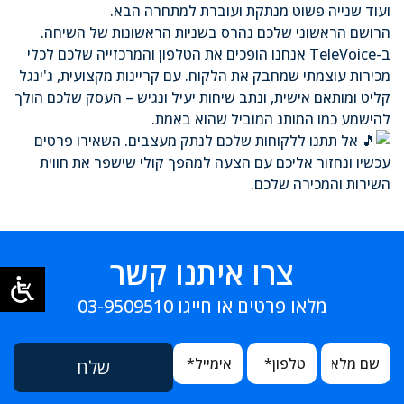
ועוד שנייה פשוט מנתקת ועוברת למתחרה הבא.
הרושם הראשוני שלכם נהרס בשניות הראשונות של השיחה.
ב-TeleVoice אנחנו הופכים את הטלפון והמרכזייה שלכם לכלי
מכירות עוצמתי שמחבק את הלקוח. עם קריינות מקצועית, ג'ינגל
קליט ומותאם אישית, ונתב שיחות יעיל ונגיש – העסק שלכם הולך
להישמע כמו המותג המוביל שהוא באמת.
אל תתנו ללקוחות שלכם לנתק מעצבים. השאירו פרטים
עכשיו ונחזור אליכם עם הצעה למהפך קולי שישפר את חווית
השירות והמכירה שלכם.
צרו איתנו קשר
מלאו פרטים או חייגו
03-9509510